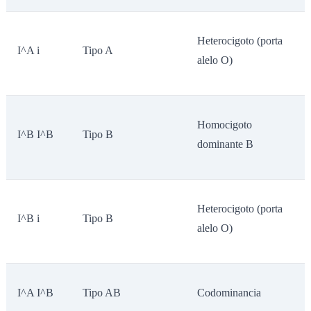
Heterocigoto (porta
I^A i
Tipo A
alelo O)
Homocigoto
I^B I^B
Tipo B
dominante B
Heterocigoto (porta
I^B i
Tipo B
alelo O)
I^A I^B
Tipo AB
Codominancia