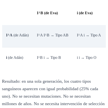
I^B (de Eva)
i (de Eva)
I^A
(de Adán)
I^A I^B → Tipo AB
I^A i → Tipo A
i
(de Adán)
I^B i → Tipo B
i i → Tipo O
Resultado: en una sola generación, los cuatro tipos
sanguíneos aparecen con igual probabilidad (25% cada
uno). No se necesitan mutaciones. No se necesitan
millones de años. No se necesita intervención de selección