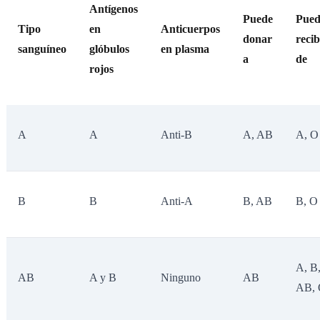
Antígenos
Puede
Pued
Tipo
en
Anticuerpos
donar
recib
sanguíneo
glóbulos
en plasma
a
de
rojos
A
A
Anti-B
A, AB
A, O
B
B
Anti-A
B, AB
B, O
A, B
AB
A y B
Ninguno
AB
AB,