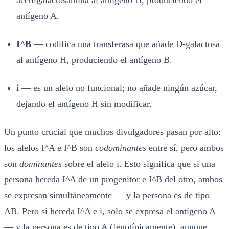
antígeno A.
I^B
— codifica una transferasa que añade D-galactosa
al antígeno H, produciendo el antígeno B.
i
— es un alelo no funcional; no añade ningún azúcar,
dejando el antígeno H sin modificar.
Un punto crucial que muchos divulgadores pasan por alto:
los alelos I^A e I^B son
codominantes
entre sí, pero ambos
son
dominantes
sobre el alelo i. Esto significa que si una
persona hereda I^A de un progenitor e I^B del otro, ambos
se expresan simultáneamente — y la persona es de tipo
AB. Pero si hereda I^A e i, solo se expresa el antígeno A
— y la persona es de tipo A (fenotípicamente), aunque